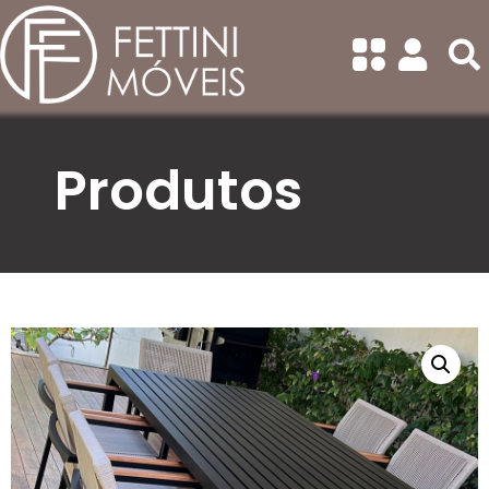
Categorias
Todas
Balanços
Banquetas
Produtos
Bistrô
Cadeiras Com Braço
Cadeiras Sem Braço
Chaise/Concha
Conjunto de Sofá
Conjuntos de Mesa Redonda
Conjuntos de Mesa
Retangular