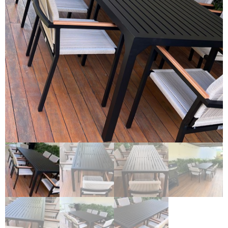
Espreguiçadeiras
Ombrelones
Poltrona
Puffs, Champanheiras e
Bancos