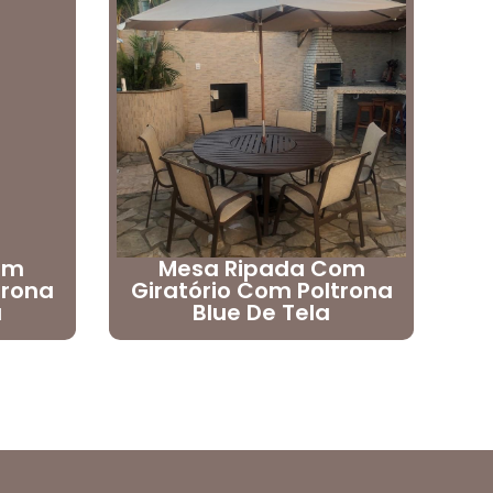
em
Mesa Ripada Com
trona
Giratório Com Poltrona
a
Blue De Tela