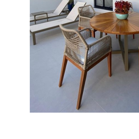
Espreguiçadeiras
Ombrelones
Poltrona
Puffs, Champanheiras e
Bancos