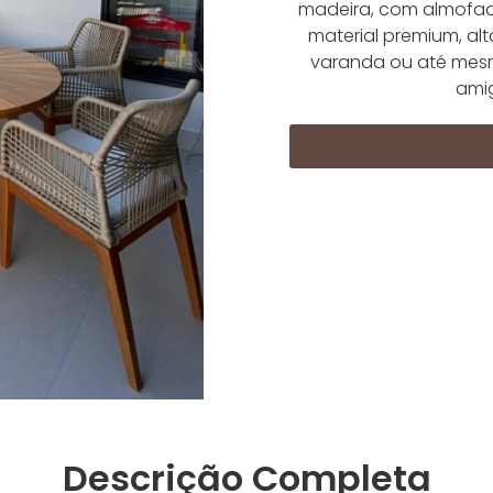
madeira, com almofad
material premium, al
varanda ou até mesmo
ami
Descrição Completa