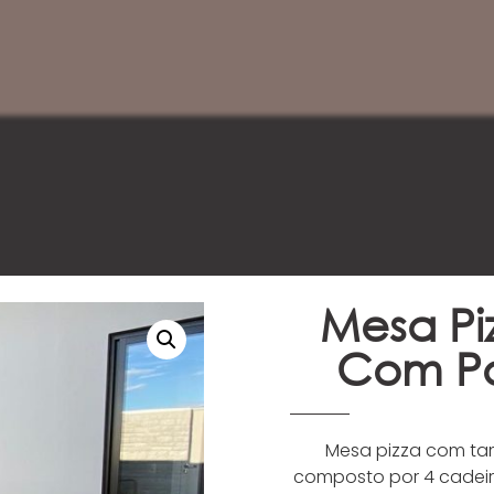
Mesa Pi
Com Po
Mesa pizza com tam
composto por 4 cadei