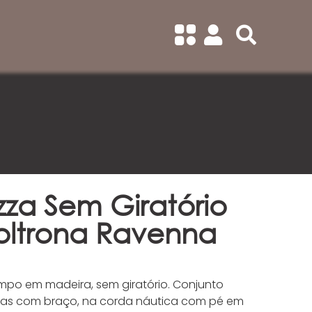
zza Sem Giratório
ltrona Ravenna
po em madeira, sem giratório. Conjunto
ras com braço, na corda náutica com pé em