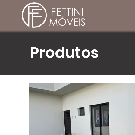
Categorias
Todas
Balanços
Banquetas
Produtos
Bistrô
Cadeiras Com Braço
Cadeiras Sem Braço
Chaise/Concha
Conjunto de Sofá
Conjuntos de Mesa Redonda
Conjuntos de Mesa
Retangular