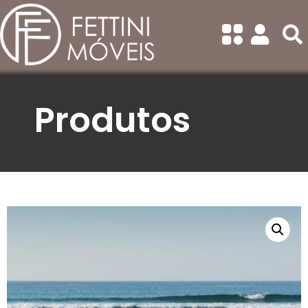
Categorias
Todas
Balanços
Banquetas
Produtos
Bistrô
Cadeiras Com Braço
Cadeiras Sem Braço
Chaise/Concha
Conjunto de Sofá
Conjuntos de Mesa Redonda
Conjuntos de Mesa
Retangular