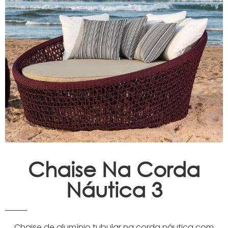
Espreguiçadeiras
Ombrelones
Poltrona
Puffs, Champanheiras e
Bancos
Chaise Na Corda
Náutica 3
Chaise de alumínio tubular na corda náutica com