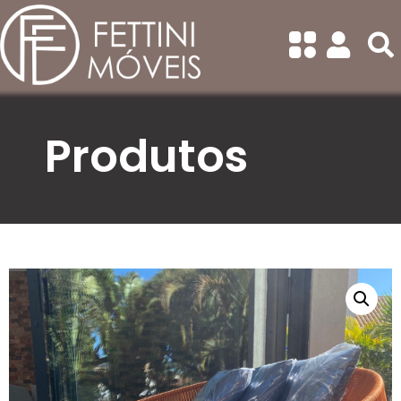
Categorias
Todas
Balanços
Banquetas
Produtos
Bistrô
Cadeiras Com Braço
Cadeiras Sem Braço
Chaise/Concha
Conjunto de Sofá
Conjuntos de Mesa Redonda
Conjuntos de Mesa
Retangular