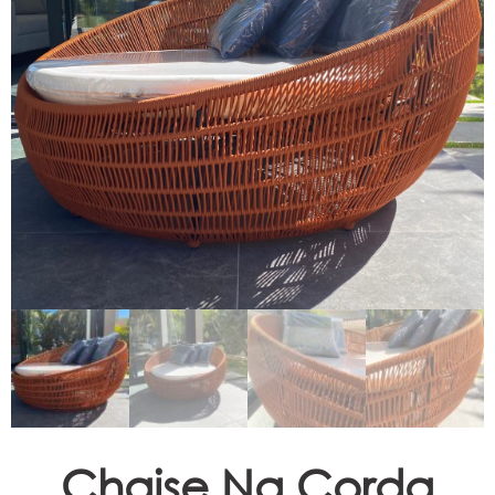
Espreguiçadeiras
Ombrelones
Poltrona
Puffs, Champanheiras e
Bancos
Chaise Na Corda