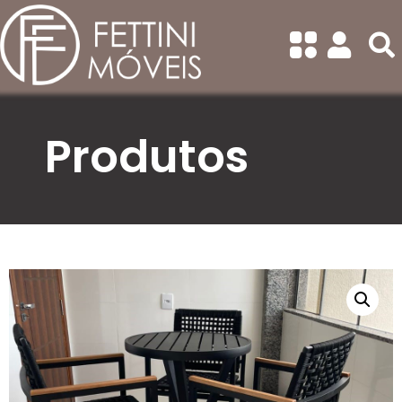
Categorias
Todas
Balanços
Banquetas
Produtos
Bistrô
Cadeiras Com Braço
Cadeiras Sem Braço
Chaise/Concha
Conjunto de Sofá
Conjuntos de Mesa Redonda
Conjuntos de Mesa
Retangular