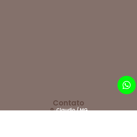
Contato
Claudio / MG
(37) 99955-1058
contato@fettinimoveis.com.br