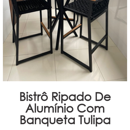
Espreguiçadeiras
Ombrelones
Poltrona
Puffs, Champanheiras e
Bancos
Bistrô Ripado De
Alumínio Com
Banqueta Tulipa