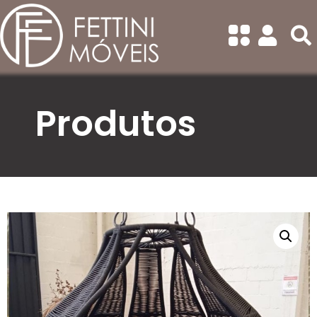
Categorias
Todas
Balanços
Banquetas
Produtos
Bistrô
Cadeiras Com Braço
Cadeiras Sem Braço
Chaise/Concha
Conjunto de Sofá
Conjuntos de Mesa Redonda
Conjuntos de Mesa
Retangular